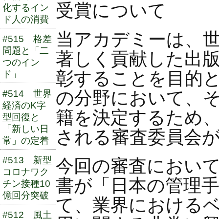
受賞について
化するイン
ド人の消費
当アカデミーは、
#515 格差
問題と「二
著しく貢献した出
つのイン
彰することを目的
ド」
の分野において、
#514 世界
経済のK字
籍を決定するため
型回復と
「新しい日
される審査委員会
常」の定着
#513 新型
今回の審査におい
コロナワク
書が「日本の管理手
チン接種10
億回分突破
て、業界における
#512 風土