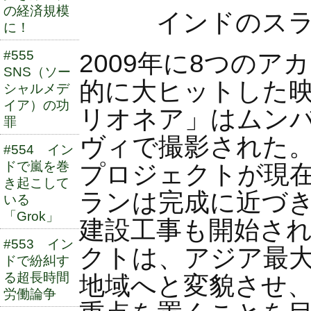
の経済規模
インドのスラム
に！
#555
2009年に8つの
SNS（ソー
的に大ヒットした
シャルメデ
イア）の功
リオネア」はムン
罪
ヴィで撮影された
#554 イン
ドで嵐を巻
プロジェクトが現
き起こして
ランは完成に近づ
いる
「Grok」
建設工事も開始さ
#553 イン
クトは、アジア最
ドで紛糾す
る超長時間
地域へと変貌させ
労働論争