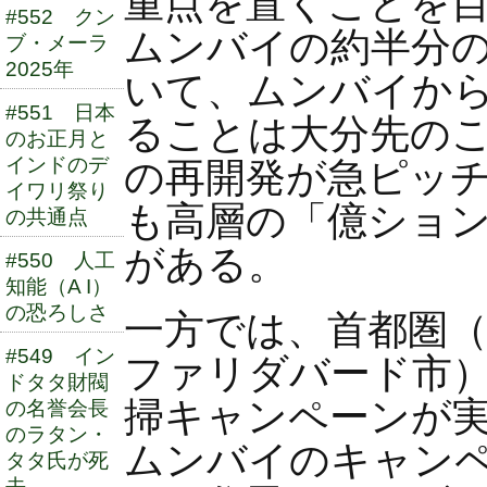
重点を置くことを
#552 クン
ムンバイの約半分
ブ・メーラ
2025年
いて、ムンバイか
#551 日本
ることは大分先の
のお正月と
インドのデ
の再開発が急ピッ
イワリ祭り
も高層の「億ショ
の共通点
がある。
#550 人工
知能（A I）
の恐ろしさ
一方では、首都圏
#549 イン
ファリダバード市
ドタタ財閥
掃キャンペーンが
の名誉会長
のラタン・
ムンバイのキャン
タタ氏が死
去