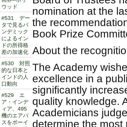
ウッド
nomination at the l
#531 デー
the recommendation
タで見るパ
Book Prize Committ
ンデミック
によるイン
ドの所得格
About the recogniti
差の加速化
#530 対照
The Academy wishes
的な日本と
excellence in a pub
インドの人
口動向
significantly increas
#529 エ
quality knowledge. A
ア・インデ
ィア、495
Academicians judge
機のエアバ
determine the most
スをボーイ