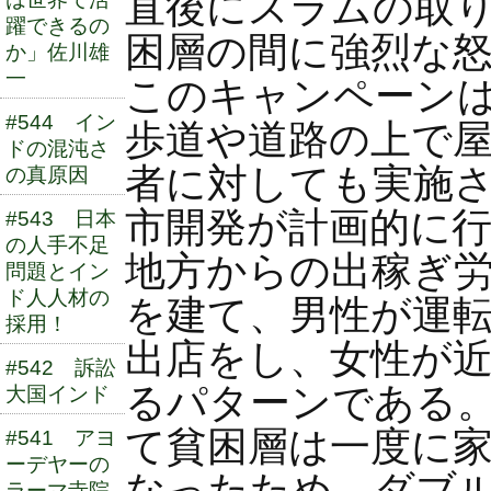
直後にスラムの取
躍できるの
困層の間に強烈な
か」佐川雄
一
このキャンペーン
#544 イン
歩道や道路の上で
ドの混沌さ
者に対しても実施
の真原因
市開発が計画的に
#543 日本
の人手不足
地方からの出稼ぎ
問題とイン
ド人人材の
を建て、男性が運
採用！
出店をし、女性が
#542 訴訟
るパターンである
大国インド
て貧困層は一度に
#541 アヨ
ーデヤーの
なったため、ダブ
ラーマ寺院