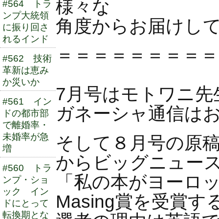
様々な
#564 トラ
ンプ大統領
角度からお届けし
に振り回さ
れるインド
＝＝＝＝＝＝＝＝＝
#562 技術
革新は恵み
か災いか
7月号はモトワニ先
#561 イン
ガネーシャ通信は
ドの都市部
で離婚率・
未婚率が急
そして８月号の原
増
からビッグニュー
#560 トラ
「私の本がヨーロッパの
ンプ・ショ
ック イン
Masing賞を受賞
ドにとって
転換期とな