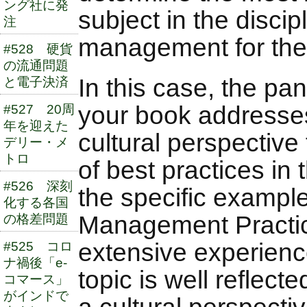
ング社に発
subject in the discipl
注
management for the
#528 硬貨
の流通問題
In this case, the pan
と電子決済
your book addresses
#527 20周
年を迎えた
cultural perspective
デリー・メ
トロ
of best practices in 
#526 深刻
the specific exampl
化する各国
Management Practic
の格差問題
extensive experienc
#525 コロ
ナ禍後「e-
topic is well reflect
コマース」
がインドで