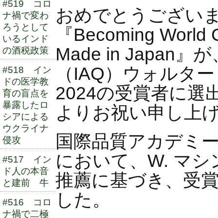
#519 コロ
おめでとうござい
ナ禍で変わ
ろうとして
『Becoming World C
いるインド
Made in Japa
の酒税政策
（IAQ）ウォルタ
#518 イン
ドの医学教
2024の受賞者に
育の盲点を
暴露したロ
よりお祝い申し上
シアによる
ウクライナ
国際品質アカデミ
侵攻
において、W. マ
#517 イン
ド人の本音
推薦に基づき、受
と建前 牛
した。
#516 コロ
ナ禍で二極