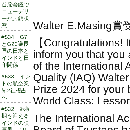
首脳会議で
【了
ニューデリ
ーが封鎖状
Walter E.Masin
態
#534 G7
【Congratulations! It
とG20議長
国の日本と
inform you that you 
インドと日
of the International
印関係
Quality (IAQ) Walte
#533 イン
ドの航空業
Prize 2024 for your
界2社複占
へ
World Class: Lesso
#532 転換
The International A
期を迎える
インドの映
Board of Trustees h
画界─ボリ