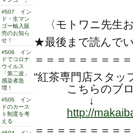
【了
#507 イン
ド・生マン
〈モトワニ先生お
ゴー輸入販
売のお知ら
★最後まで読んで
せ！
#506 イン
＝＝＝＝＝＝＝＝＝
ドでコロナ
ウイルス
「第二波」
"紅茶専門店スタッ
感染者急
こちらのブログ
増！
↓ 
#505 イン
ドのカース
http://makaiba
ト制度を考
える
＝＝＝＝＝＝＝＝＝
#504 イン