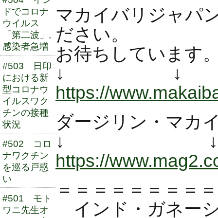
マカイバリジャパ
ドでコロナ
ウイルス
ださい。
「第二波」,
感染者急増
お待ちしています
#503 日印
↓ ↓
における新
https://www.makaibar
型コロナウ
イルスワク
チンの接種
ダージリン・マカ
状況
↓ 
#502 コロ
https://www.mag2.
ナワクチン
を巡る戸惑
い
＝＝＝＝＝＝＝＝＝
#501 モト
インド・ガネーシ
ワニ先生オ