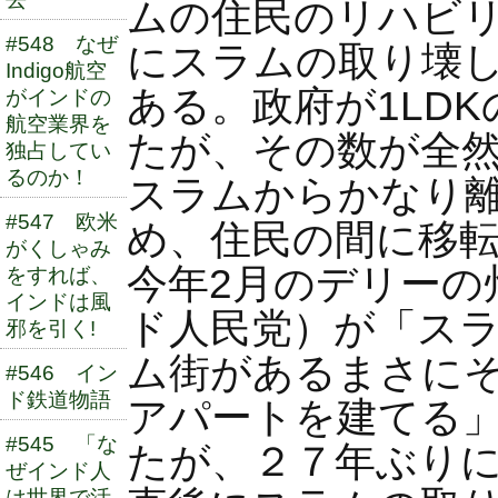
ムの住民のリハビ
#548 なぜ
にスラムの取り壊
Indigo航空
ある。政府が1LD
がインドの
航空業界を
たが、その数が全
独占してい
るのか！
スラムからかなり
#547 欧米
め、住民の間に移
がくしゃみ
今年2月のデリーの州
をすれば、
インドは風
ド人民党）が「ス
邪を引く!
ム街があるまさに
#546 イン
ド鉄道物語
アパートを建てる
#545 「な
たが、２７年ぶり
ぜインド人
は世界で活