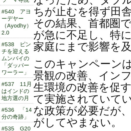
ちが止むを得ず田
#540 アヨ
ーデヤー
その結果、首都圏
（Ayodhy）
が急に不足し、特
2.0
家庭にまで影響を
#538 ピン
チを迎える
ムンバイの
このキャンペーン
「ダッバー
景観の改善、イン
ワーラー」
生環境の改善を促
#537 11月
はインドの
て実施されていて
地方選の月
な政策が必要だが
#536 「14
分の奇跡」
がしてやまない。
#535 G20