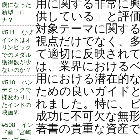
用に関する非常に
病になった
新型コロ
供している」と評
ナ？
対象テーマに関す
#511 なぜ
視点だけでなく、
インドはオ
リンピック
て適切に反映され
でのメダル
獲得数が少
は、業界における
ないのか？
用における潜在的
#510 パン
ための良いガイド
デミックで
様変わりし
れました。特に、
たインドの
映画界
成功に不可欠な無
#508 イン
著書の貴重な資産
ド産「宮崎
マンゴー」