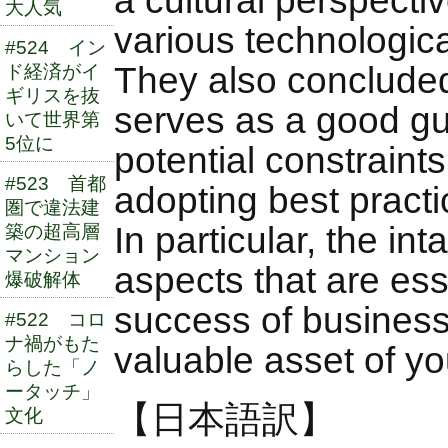
a cultural perspecti
大人気
various technologica
#524 イン
They also concluded
ド経済がイ
ギリスを抜
serves as a good gui
いて世界第
5位に
potential constraints
#523 首都
adopting best practic
圏で違法建
In particular, the int
築の超高層
マンション
aspects that are ess
爆破解体
success of business 
#522 コロ
ナ禍がもた
valuable asset of yo
らした「ノ
ータッチ」
【日本語訳】
文化