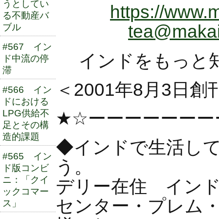
うとしてい
https://www.m
る不動産バ
tea@makaib
ブル
#567 イン
インドをもっと
ド中流の停
滞
＜2001年8月3日創
#566 イン
ドにおける
★☆ーーーーーーー
LPG供給不
足とその構
造的課題
◆インドで生活し
#565 イン
う。
ド版コンビ
ニ：「クイ
デリー在住 イン
ックコマー
センター・プレム
ス」