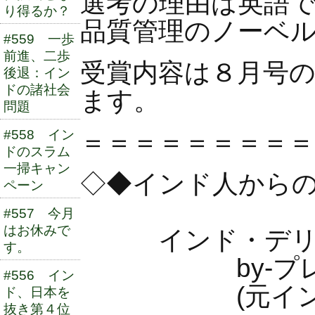
選考の理由は英語
り得るか？
品質管理のノーベ
#559 一歩
前進、二歩
受賞内容は８月号
後退：イン
ドの諸社会
ます。
問題
＝＝＝＝＝＝＝＝＝
#558 イン
ドのスラム
一掃キャン
◇◆インド人からのイ
ペーン
#557 今月
はお休みで
インド・デ
す。
by-プレム
#556 イン
(元インド・
ド、日本を
抜き第４位