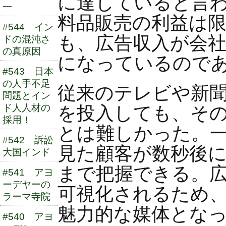
に達していると言
一
料品販売の利益は
#544 イン
も、広告収入が会
ドの混沌さ
の真原因
になっているので
#543 日本
の人手不足
従来のテレビや新
問題とイン
ド人人材の
を投入しても、そ
採用！
とは難しかった。一方
#542 訴訟
見た顧客が数秒後
大国インド
まで把握できる。
#541 アヨ
ーデヤーの
可視化されるため
ラーマ寺院
魅力的な媒体とな
#540 アヨ