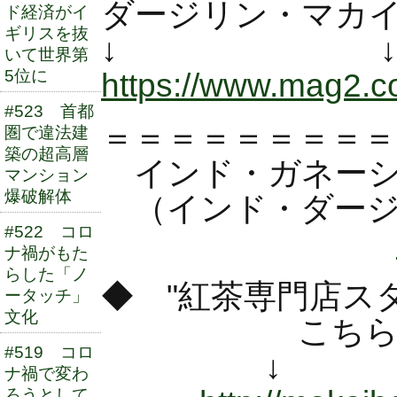
ダージリン・マカ
ド経済がイ
ギリスを抜
↓ 
いて世界第
5位に
https://www.mag2.
#523 首都
＝＝＝＝＝＝＝＝＝
圏で違法建
築の超高層
インド・ガネーシ
マンション
爆破解体
（インド・ダージ
#522 コロ
ナ禍がもた
らした「ノ
◆ "紅茶専門店ス
ータッチ」
文化
こちらのブロ
#519 コロ
↓ 
ナ禍で変わ
ろうとして