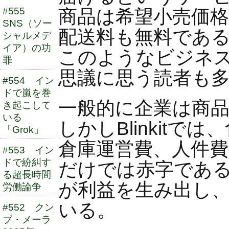
#555
商品は希望小売価格
SNS（ソー
配送料も無料であ
シャルメデ
イア）の功
このようなビジネ
罪
思議に思う読者も
#554 イン
ドで嵐を巻
一般的に企業は商
き起こして
いる
しかしBlinkitで
「Grok」
倉庫運営費、人件
#553 イン
ドで紛糾す
だけでは赤字であ
る超長時間
が利益を生み出し
労働論争
いる。
#552 クン
ブ・メーラ