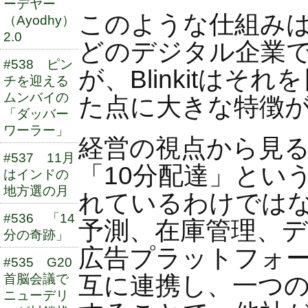
ーデヤー
このような仕組みは
（Ayodhy）
2.0
どのデジタル企業
#538 ピン
が、Blinkitは
チを迎える
ムンバイの
た点に大きな特徴
「ダッバー
ワーラー」
経営の視点から見ると、
#537 11月
「10分配達」とい
はインドの
地方選の月
れているわけでは
#536 「14
予測、在庫管理、
分の奇跡」
広告プラットフォ
#535 G20
互に連携し、一つ
首脳会議で
ニューデリ