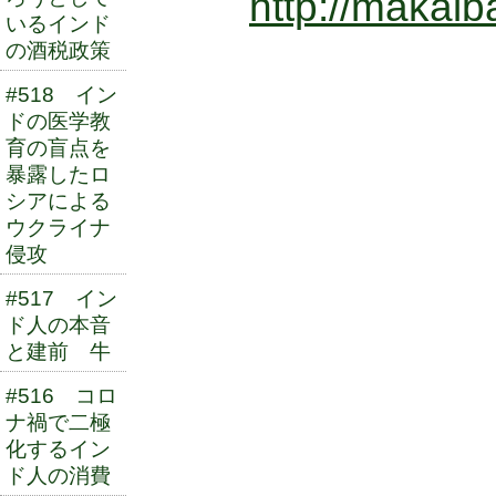
http://makaiba
いるインド
の酒税政策
#518 イン
ドの医学教
育の盲点を
暴露したロ
シアによる
ウクライナ
侵攻
#517 イン
ド人の本音
と建前 牛
#516 コロ
ナ禍で二極
化するイン
ド人の消費