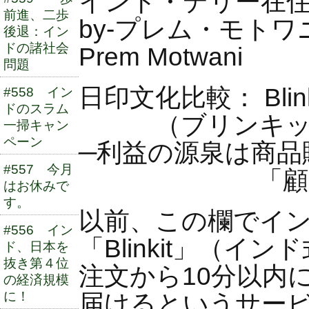
インド・デリー在
前進、二歩
by-プレム・モトワ
後退：イン
ドの諸社会
Prem Motwani
問題
日印文化比較： Blink
#558 イン
ドのスラム
（ブリンキット
一掃キャン
ペーン
─利益の源泉は商品
#557 今月
「顧客接点
はお休みで
す。
以前、この欄でイ
#556 イン
「Blinkit」（
ド、日本を
抜き第４位
注文から10分以内
の経済規模
に！
届けるというサー