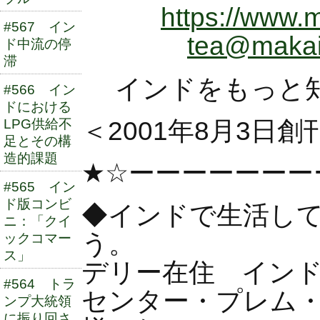
https://www.m
#567 イン
tea@makaib
ド中流の停
滞
インドをもっと
#566 イン
ドにおける
＜2001年8月3日創
LPG供給不
足とその構
造的課題
★☆ーーーーーーー
#565 イン
ド版コンビ
◆インドで生活し
ニ：「クイ
う。
ックコマー
ス」
デリー在住 イン
#564 トラ
センター・プレム
ンプ大統領
に振り回さ