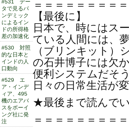
#531 デー
＝＝＝＝＝＝＝＝＝
タで見るパ
【最後に】
ンデミック
によるイン
日本で、時にはス
ドの所得格
差の加速化
ている人間には、夢の
#530 対照
（ブリンキット）
的な日本と
の石井博子には欠
インドの人
口動向
便利システムだそ
#529 エ
日々の日常生活が
ア・インデ
ィア、495
★最後まで読んで
機のエアバ
スをボーイ
ング社に発
＝＝＝＝＝＝＝＝＝
注