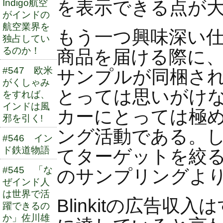
を表示できる点が
Indigo航空
がインドの
航空業界を
もう一つ興味深い
独占してい
るのか！
商品を届ける際に
#547 欧米
サンプルが同梱さ
がくしゃみ
とっては思いがけ
をすれば、
インドは風
カーにとっては極
邪を引く!
ング活動である。
#546 イン
ド鉄道物語
てターゲットを絞
#545 「な
のサンプリングよ
ぜインド人
は世界で活
Blinkitの広告収
躍できるの
か」佐川雄