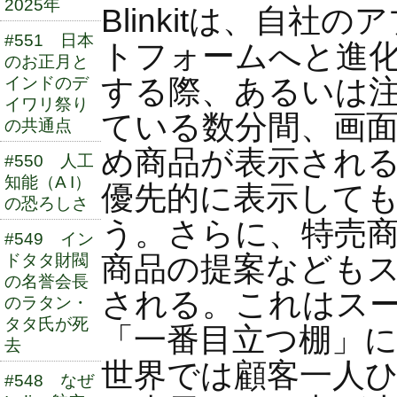
2025年
Blinkitは、自
#551 日本
トフォームへと進
のお正月と
する際、あるいは
インドのデ
イワリ祭り
ている数分間、画
の共通点
め商品が表示され
#550 人工
知能（A I）
優先的に表示して
の恐ろしさ
う。さらに、特売
#549 イン
商品の提案なども
ドタタ財閥
の名誉会長
される。これはス
のラタン・
タタ氏が死
「一番目立つ棚」
去
世界では顧客一人
#548 なぜ