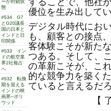
することで、他社
ーが封鎖状
態
優位を生み出して
#534 G7
とG20議長
デジタル時代にお
国の日本と
も、顧客との接点
インドと日
印関係
客体験こそが新た
#533 イン
つある。そして、
ドの航空業
界2社複占
の革新こそが、こ
へ
的な競争力を築く
#532 転換
ていると言えるだ
期を迎える
インドの映
画界─ボリ
【 了
ウッド