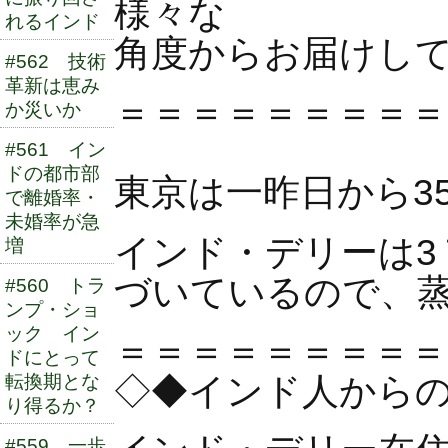
様々な
れるインド
角度からお届けし
#562 技術
革新は恵み
＝＝＝＝＝＝＝＝＝
か災いか
#561 イン
ドの都市部
東京は一昨日から3
で離婚率・
未婚率が急
インド・デリーは3
増
づいているので、
#560 トラ
ンプ・ショ
ック イン
＝＝＝＝＝＝＝＝＝
ドにとって
◇◆インド人からのイ
転換期とな
り得るか？
#559 一歩