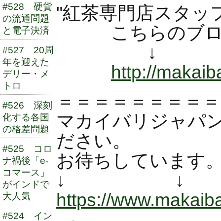
#528 硬貨
"紅茶専門店スタッ
の流通問題
こちらのブログ
と電子決済
↓ 
#527 20周
年を迎えた
http://makaiba
デリー・メ
トロ
＝＝＝＝＝＝＝＝＝
#526 深刻
マカイバリジャパ
化する各国
の格差問題
ださい。
#525 コロ
お待ちしています
ナ禍後「e-
コマース」
↓ ↓
がインドで
https://www.makaibar
大人気
#524 イン