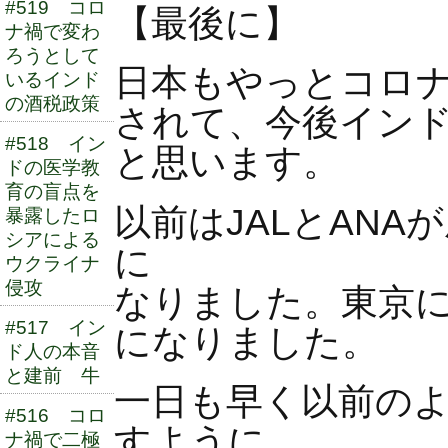
#519 コロ
【最後に】
ナ禍で変わ
ろうとして
日本もやっとコロナ
いるインド
の酒税政策
されて、今後イン
#518 イン
と思います。
ドの医学教
育の盲点を
以前はJALとAN
暴露したロ
シアによる
に
ウクライナ
侵攻
なりました。東京
#517 イン
になりました。
ド人の本音
と建前 牛
一日も早く以前の
#516 コロ
すように
ナ禍で二極