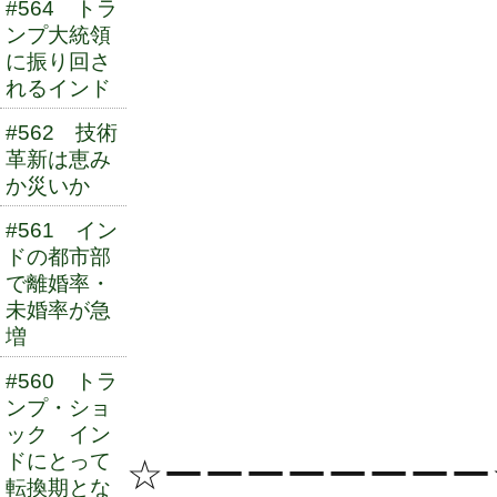
#564 トラ
ンプ大統領
に振り回さ
れるインド
#562 技術
革新は恵み
か災いか
#561 イン
ドの都市部
で離婚率・
未婚率が急
増
#560 トラ
ンプ・ショ
ック イン
ドにとって
☆ーーーーーーーー
転換期とな