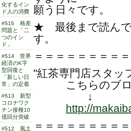
化するイン
願う日々です。
ド人の消費
#515 格差
★ 最後まで読ん
問題と「二
す。
つのイン
ド」
＝＝＝＝＝＝＝＝＝
#514 世界
経済のK字
型回復と
"紅茶専門店スタッ
「新しい日
こちらのブログ
常」の定着
↓ 
#513 新型
コロナワク
http://makaiba
チン接種10
億回分突破
＝＝＝＝＝＝＝＝＝
#512 風土