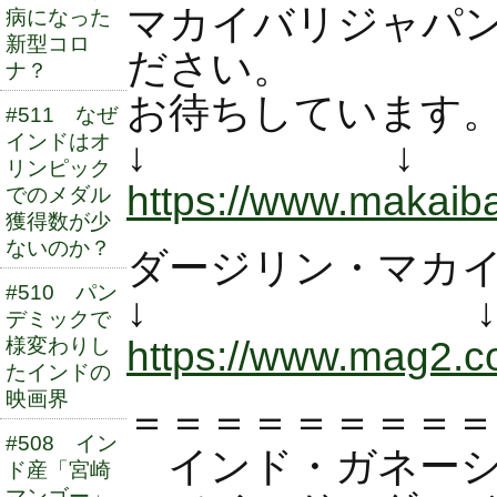
マカイバリジャパ
病になった
新型コロ
ださい。
ナ？
お待ちしています
#511 なぜ
インドはオ
↓ ↓
リンピック
https://www.makaibar
でのメダル
獲得数が少
ないのか？
ダージリン・マカ
#510 パン
↓ 
デミックで
https://www.mag2.
様変わりし
たインドの
映画界
＝＝＝＝＝＝＝＝＝
#508 イン
インド・ガネーシ
ド産「宮崎
マンゴー」