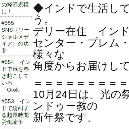
の経済規模
◆インドで生活し
に！
う。
#555
デリー在住 イン
SNS（ソー
シャルメデ
センター・プレム
イア）の功
罪
様々な
#554 イン
角度からお届けし
ドで嵐を巻
き起こして
＝＝＝＝＝＝＝＝＝
いる
「Grok」
10月24日は、光
#553 イン
ンドゥー教の
ドで紛糾す
新年祭です。
る超長時間
労働論争