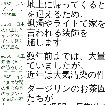
地上に帰ってくる
#552 クン
ブ・メーラ
を迎えるため、
2025年
蝋燭やライトで家
#551 日本
のお正月と
言われる装飾を
インドのデ
施します
イワリ祭り
の共通点
数年前までは、大
#550 人工
知能（A I）
ていましたが、
の恐ろしさ
近年は大気汚染の
#549 イン
ドタタ財閥
ダージリンのお茶
の名誉会長
のラタン・
たちが
タタ氏が死
去