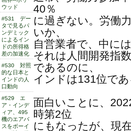
40％
ウッド
に過ぎない。労働力
#531 デー
タで見るパ
いか、
ンデミック
によるイン
自営業者で、中に
ドの所得格
それは人間開発指数
差の加速化
であるのに、
#530 対照
的な日本と
インドは131位で
インドの人
口動向
#529 エ
面白いことに、20
ア・インデ
時第2位
ィア、495
機のエアバ
にもなったが、現在
スをボーイ