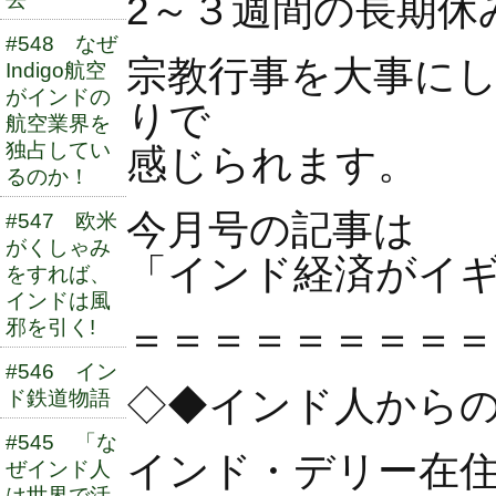
2～３週間の長期休
#548 なぜ
宗教行事を大事に
Indigo航空
がインドの
りで
航空業界を
独占してい
感じられます。
るのか！
今月号の記事は
#547 欧米
がくしゃみ
「インド経済がイギ
をすれば、
インドは風
邪を引く!
＝＝＝＝＝＝＝＝＝
#546 イン
◇◆インド人からのイ
ド鉄道物語
#545 「な
インド・デリー在
ぜインド人
は世界で活