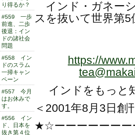
インド・ガネーシャ
り得るか？
スを抜いて世界第5
#559 一歩
前進、二歩
後退：イン
ドの諸社会
2022年
問題
https://www.m
#558 イン
ドのスラム
tea@makaib
一掃キャン
ペーン
インドをもっと
#557 今月
はお休みで
＜2001年8月3日創
す。
#556 イン
★☆ーーーーーーー
ド、日本を
抜き第４位