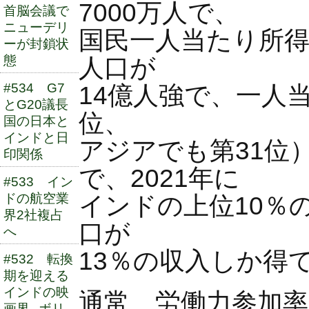
7000万人で、
首脳会議で
ニューデリ
国民一人当たり所得
ーが封鎖状
態
人口が
#534 G7
14億人強で、一人当
とG20議長
位、
国の日本と
インドと日
アジアでも第31位
印関係
で、2021年に
#533 イン
ドの航空業
インドの上位10％
界2社複占
口が
へ
13％の収入しか得
#532 転換
期を迎える
インドの映
通常、労働力参加率
画界─ボリ