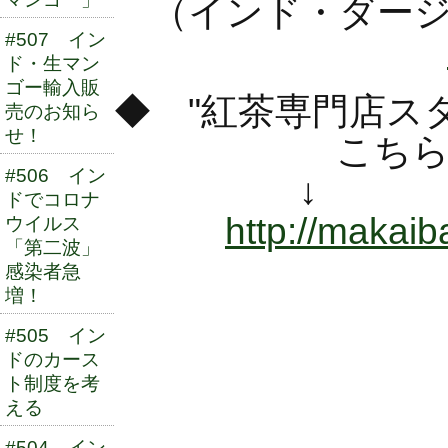
（インド・ダージ
#507 イン
ド・生マン
ゴー輸入販
◆ "紅茶専門店ス
売のお知ら
せ！
こちらのブロ
#506 イン
↓ 
ドでコロナ
http://makaiba
ウイルス
「第二波」
感染者急
増！
#505 イン
ドのカース
ト制度を考
える
#504 イン