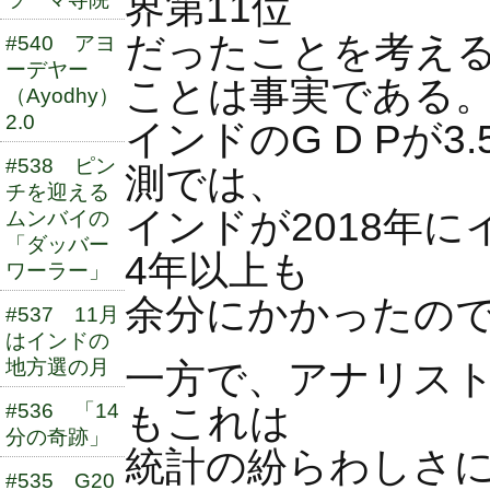
界第11位
だったことを考え
#540 アヨ
ーデヤー
ことは事実である
（Ayodhy）
2.0
インドのG D Pが
#538 ピン
測では、
チを迎える
インドが2018年
ムンバイの
「ダッバー
4年以上も
ワーラー」
余分にかかったの
#537 11月
はインドの
地方選の月
一方で、アナリスト
#536 「14
もこれは
分の奇跡」
統計の紛らわしさ
#535 G20