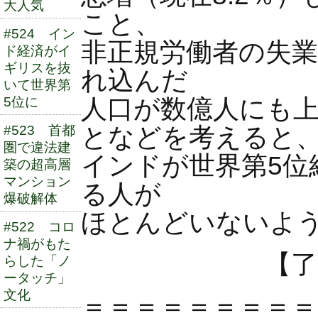
大人気
こと、
#524 イン
非正規労働者の失
ド経済がイ
ギリスを抜
れ込んだ
いて世界第
人口が数億人にも上
5位に
となどを考えると
#523 首都
圏で違法建
インドが世界第5位
築の超高層
マンション
る人が
爆破解体
ほとんどいないよ
#522 コロ
ナ禍がもた
【了
らした「ノ
ータッチ」
文化
＝＝＝＝＝＝＝＝＝