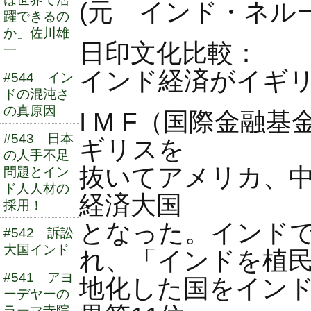
(元 インド・ネル
躍できるの
か」佐川雄
日印文化比較：
一
インド経済がイギリ
#544 イン
ドの混沌さ
の真原因
I M F（国際金融
#543 日本
ギリスを
の人手不足
抜いてアメリカ、中
問題とイン
ド人人材の
経済大国
採用！
となった。インド
#542 訴訟
大国インド
れ、「インドを植
#541 アヨ
地化した国をインド
ーデヤーの
ラーマ寺院