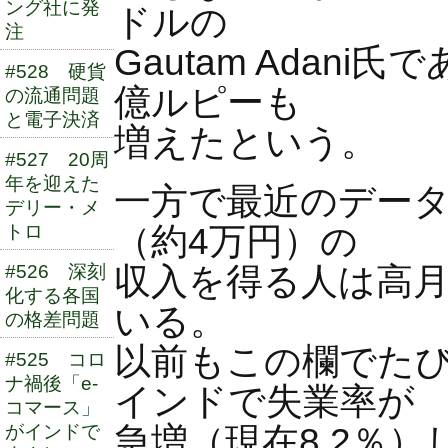
ング社に発
ドルの
注
Gautam Adan
#528 硬貨
億ルピーも
の流通問題
と電子決済
増えたという。
#527 20周
年を迎えた
一方で最近のデータ
デリー・メ
（約4万円）の
トロ
収入を得る人は高月
#526 深刻
化する各国
いる。
の格差問題
以前もこの欄でた
#525 コロ
ナ禍後「e-
インドで失業率が
コマース」
急増（現在8.2％
がインドで