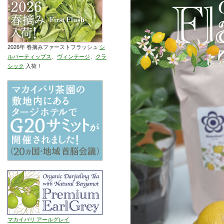
2026年 春摘みファーストフラッシュ
シ
ルバーティップス
、
ヴィンテージ
、
クラ
シック
入荷！
マカイバリ アールグレイ