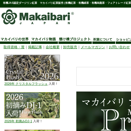
有機JAS認定ダージリン紅茶 マカイバリ紅茶販売 (有機紅茶・有機緑茶・有機烏龍茶・フェアトレード紅茶
取得資格・賞
｜
掲載記事
｜
会社概要
｜
卸売販売
｜
メールマガジン
｜
お問い合わせ
2026年 クリスタルフラッシュ
入荷！
2026年 初摘みDJ-1
入荷！