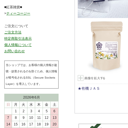
■紅茶雑貨■
>
ティーコージー
ご注文について
ご注文方法
特定商取引法表示
個人情報について
お問い合わせ
当ショップでは、お客様の個人情報が盗
聴・妨害されるのを防ぐため、個人情報
が暗号化されるSSL（Secure Sockets
Layer）を導入しています。
★有機ＪＡＳ
2026年6月
日
月
火
水
木
金
土
1
2
3
4
5
6
7
8
9
10
11
12
13
14
15
16
17
18
19
20