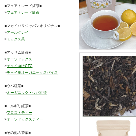
■フェアトレード紅茶■
>
フェアトレード紅茶
■マカイバリジャパンオリジナル■
>
アールグレイ
>
ミックス茶
■アッサム紅茶■
>
オーソドックス
>
チャイ向けCTC
>
チャイ用オーガニックスパイス
■ウバ紅茶■
>
オーガニック・ウバ紅茶
■ニルギリ紅茶■
>
フロストティー
>
オーソドックスティー
■その他の茶葉■