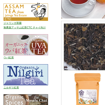
ジャリンガ茶園
無農薬アッサム紅茶CTC チャイ向け
ウバ紅茶
ニルギリ紅茶