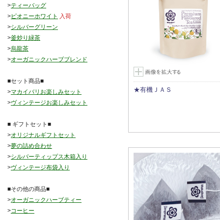
>
ティーバッグ
>
ピオニーホワイト
入荷
>
シルバーグリーン
>
釜炒り緑茶
>
烏龍茶
>
オーガニックハーブブレンド
■セット商品■
★有機ＪＡＳ
>
マカイバリお楽しみセット
>
ヴィンテージお楽しみセット
■ ギフトセット■
>
オリジナルギフトセット
>
夢の詰め合わせ
>
シルバーティップス木箱入り
>
ヴィンテージ布袋入り
■その他の商品■
>
オーガニックハーブティー
>
コーヒー