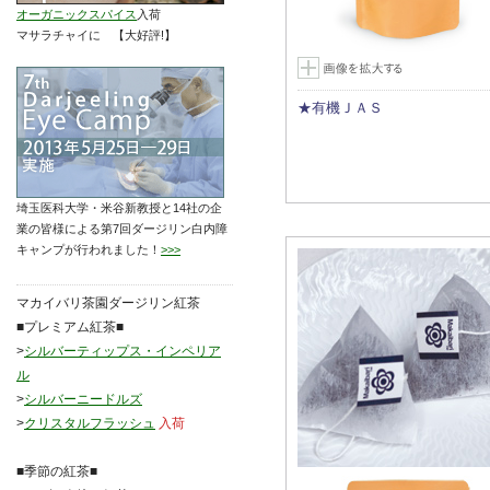
オーガニックスパイス
入荷
マサラチャイに 【大好評!】
★有機ＪＡＳ
埼玉医科大学・米谷新教授と14社の企
業の皆様による第7回ダージリン白内障
キャンプが行われました！
>>>
マカイバリ茶園ダージリン紅茶
■プレミアム紅茶■
>
シルバーティップス・インペリア
ル
>
シルバーニードルズ
>
クリスタルフラッシュ
入荷
■季節の紅茶■