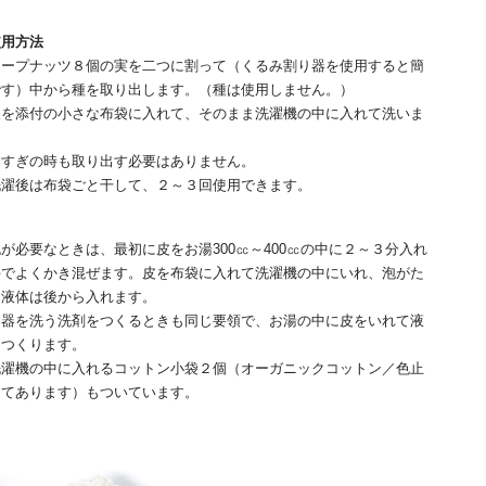
使用方法
ソープナッツ８個の実を二つに割って（くるみ割り器を使用すると簡
です）中から種を取り出します。（種は使用しません。）
皮を添付の小さな布袋に入れて、そのまま洗濯機の中に入れて洗いま
。
すすぎの時も取り出す必要はありません。
洗濯後は布袋ごと干して、２～３回使用できます。
が必要なときは、最初に皮をお湯300㏄～400㏄の中に２～３分入れ
手でよくかき混ぜます。皮を布袋に入れて洗濯機の中にいれ、泡がた
た液体は後から入れます。
食器を洗う洗剤をつくるときも同じ要領で、お湯の中に皮をいれて液
をつくります。
洗濯機の中に入れるコットン小袋２個（オーガニックコットン／色止
してあります）もついています。