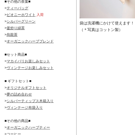
■その他の茶葉■
>
ティーバッグ
>
ピオニーホワイト
入荷
>
シルバーグリーン
袋は洗濯機にかけて使えます！
>
釜炒り緑茶
（＊写真はコットン製）
>
烏龍茶
>
オーガニックハーブブレンド
■セット商品■
>
マカイバリお楽しみセット
>
ヴィンテージお楽しみセット
■ ギフトセット■
>
オリジナルギフトセット
>
夢の詰め合わせ
>
シルバーティップス木箱入り
>
ヴィンテージ布袋入り
■その他の商品■
>
オーガニックハーブティー
>
コーヒー