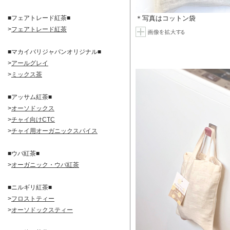
■フェアトレード紅茶■
＊写真はコットン袋
>
フェアトレード紅茶
■マカイバリジャパンオリジナル■
>
アールグレイ
>
ミックス茶
■アッサム紅茶■
>
オーソドックス
>
チャイ向けCTC
>
チャイ用オーガニックスパイス
■ウバ紅茶■
>
オーガニック・ウバ紅茶
■ニルギリ紅茶■
>
フロストティー
>
オーソドックスティー