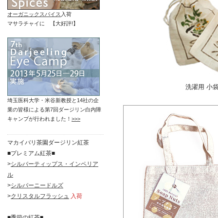
オーガニックスパイス
入荷
マサラチャイに 【大好評!】
洗濯用 小
埼玉医科大学・米谷新教授と14社の企
業の皆様による第7回ダージリン白内障
キャンプが行われました！
>>>
マカイバリ茶園ダージリン紅茶
■プレミアム紅茶■
>
シルバーティップス・インペリア
ル
>
シルバーニードルズ
>
クリスタルフラッシュ
入荷
■季節の紅茶■