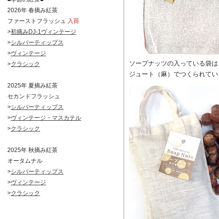
2026年 春摘み紅茶
ファーストフラッシュ
入荷
>
初摘みDJ-1ヴィンテージ
>
シルバーティップス
>
ヴィンテージ
ソープナッツの入っている袋は
>
クラシック
ジュート（麻）でつくられてい
2025年 夏摘み紅茶
セカンドフラッシュ
>
シルバーティップス
>
ヴィンテージ・マスカテル
>
クラシック
2025年 秋摘み紅茶
オータムナル
>
シルバーティップス
>
ヴィンテージ
>
クラシック