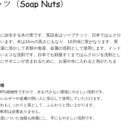
ドに自生する木の実です。英語名はソープナッツ、日本ではムクロ
います。木は15ｍの高さにもなり、10月頃に実がなります。実
お湯に溶かして衣類や食器、金属の洗剤として使用します。インド
ないエコな洗剤です。日本でも戦後すぐまではムクロジを洗剤とし
分にサポニンが含まれるために、お湯や水に入れると泡がたちま
特徴
00%植物性ですので、水を汚さない環境にやさしい洗剤です。
アレルギーや皮膚の弱い人に安心して使用していただけます。
汚れもしっかりと落として、ふんわりと洗い上がります。
柔軟剤は必要ありません。
食器についた油脂も綺麗にし、手にもやさしい洗剤です。