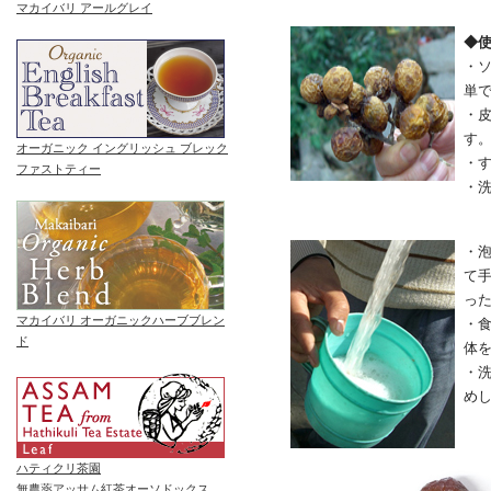
マカイバリ アールグレイ
◆
・
単
・
す
オーガニック イングリッシュ ブレック
・
ファストティー
・
・泡
て
っ
マカイバリ オーガニックハーブブレン
・
ド
体
・
め
ハティクリ茶園
無農薬アッサム紅茶オーソドックス