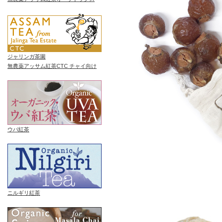
ジャリンガ茶園
無農薬アッサム紅茶CTC チャイ向け
ウバ紅茶
ニルギリ紅茶