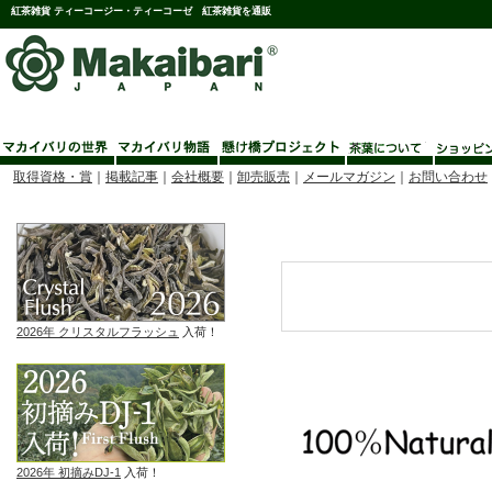
紅茶雑貨 ティーコージー・ティーコーゼ 紅茶雑貨を通販
取得資格・賞
｜
掲載記事
｜
会社概要
｜
卸売販売
｜
メールマガジン
｜
お問い合わせ
2026年 クリスタルフラッシュ
入荷！
2026年 初摘みDJ-1
入荷！