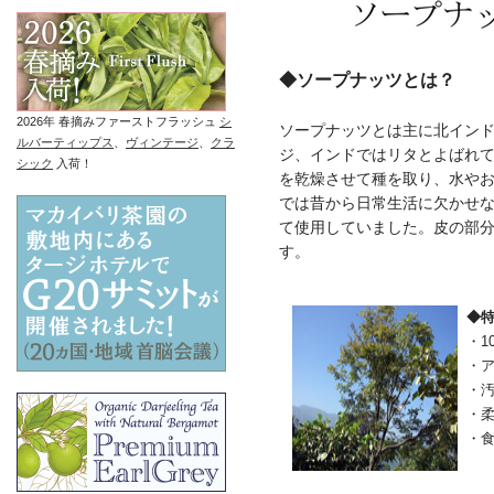
◆ソープナッツとは？
2026年 春摘みファーストフラッシュ
シ
ソープナッツとは主に北イン
ルバーティップス
、
ヴィンテージ
、
クラ
ジ、インドではリタとよばれて
シック
入荷！
を乾燥させて種を取り、水や
では昔から日常生活に欠かせ
て使用していました。皮の部
す。
◆
・1
・
・
・
・